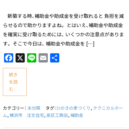
新築する時、補助金や助成金を受け取れると 負担を減
らせるので助かりますよね。 とはいえ、補助金や助成金
を確実に受け取るためには、 いくつかの注意点がありま
す。 そこで今日は、 補助金や助成金を […]
F
X
Li
E
共
a
n
m
有
c
e
ai
続き
を読
e
l
む
b
o
カテゴリー：
未分類
タグ：
ひのきの家づくり
,
テクニカルホー
o
ム
,
横浜市 注文住宅
,
泉区工務店
,
補助金
k