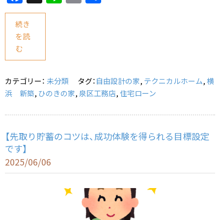
a
n
m
有
c
e
ai
続き
を読
e
l
む
b
o
カテゴリー：
未分類
タグ：
自由設計の家
,
テクニカルホーム
,
横
o
浜 新築
,
ひのきの家
,
泉区工務店
,
住宅ローン
k
【先取り貯蓄のコツは、成功体験を得られる目標設定
です】
2025/06/06