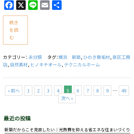
F
X
Li
E
共
a
n
m
有
c
e
ai
続き
を読
e
l
む
b
o
カテゴリー：
未分類
タグ：
横浜 新築
,
ひのき無垢材
,
泉区工務
o
店
,
自然素材
,
ヒノキチオール
,
テクニカルホーム
k
« 前へ
1
2
3
4
5
6
7
8
9
…
49
次へ »
最近の投稿
新築だからこそ見直したい｜光熱費を抑える省エネな住まいづくり