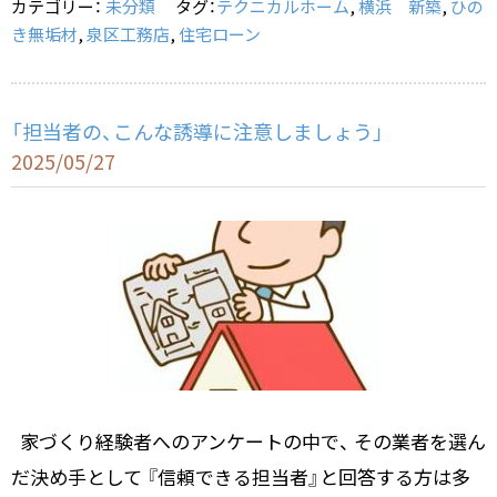
カテゴリー：
未分類
タグ：
テクニカルホーム
,
横浜 新築
,
ひの
o
き無垢材
,
泉区工務店
,
住宅ローン
k
「担当者の、こんな誘導に注意しましょう」
2025/05/27
家づくり経験者へのアンケートの中で、 その業者を選ん
だ決め手として 『信頼できる担当者』と回答する方は多