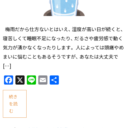
梅雨だから仕方ないとはいえ、 湿度が高い日が続くと、
寝苦しくて睡眠不足になったり、 だるさや疲労感で動く
気力が湧かなくなったりします。 人によっては頭痛やめ
まいに悩むこともあるそうですが、 あなたは大丈夫で
[…]
F
X
Li
E
共
a
n
m
有
c
e
ai
続き
を読
e
l
む
b
o