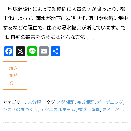
地球温暖化によって短時間に大量の雨が降ったり、 都
市化によって、 雨水が地下に浸透せず、河川や水路に集中
するなどの理由で、 住宅の浸水被害が増えています。 で
は、自宅の被害を防ぐにはどんな方法 […]
F
X
Li
E
共
a
n
m
有
c
e
ai
続き
を読
e
l
む
b
o
カテゴリー：
未分類
タグ：
地盤保証
,
完成保証
,
ガーデニング
,
o
ひのきの家づくり
,
テクニカルホーム
,
横浜 新築
,
泉区工務店
k