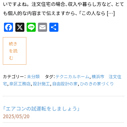
いですよね。 注文住宅の場合、収入や暮らし方など、 とて
も個人的な内容まで伝えますから、 「この人なら […]
F
X
Li
E
共
a
n
m
有
c
e
ai
続き
を読
e
l
む
b
o
カテゴリー：
未分類
タグ：
テクニカルホーム
,
横浜市 注文住
o
宅
,
泉区工務店
,
設計施工
,
自由設計の家
,
ひのきの家づくり
k
「エアコンの試運転をしましょう」
2025/05/20