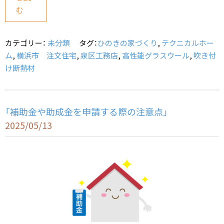
e
l
む
b
o
カテゴリー：
未分類
タグ：
ひのきの家づくり
,
テクニカルホー
o
ム
,
横浜市 注文住宅
,
泉区工務店
,
高性能グラスウール
,
吹き付
k
け断熱材
「補助金や助成金を申請する際の注意点」
2025/05/13