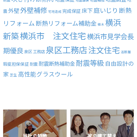
地盤舗装
外壁補修
庭いじり
断熱
外壁
床下
完成保証
震
宅地造成
横浜
リフォーム
断熱リフォーム補助金
植木
横浜市 注文住宅
新築
横浜市見学会長
泉区工務店
注文住宅
期優良
泉区 工務店
活断層
耐震等級
自由設計の
耐震断熱補助金
瑕疵担保保証
耐震
高性能グラスウール
家
芝生
当社の特徴
家の建て替え