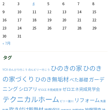
2
3
4
5
6
7
8
9
10
11
12
13
14
15
16
17
18
19
20
21
22
23
24
25
26
27
28
29
30
31
« 7月
タグ
ひのきの家
ひのき
YCV
のんびり行こう
のんビリー行こう
の家づくり
ひのき無垢材
ガーデ
べた基礎
ニング
シロアリ
ゼロエネ完成見学会
ゼロエネ完成見学
テクニカルホーム
リフォーム
ビリー諸川
免震
吹き付け断熱材
地盤調査
地盤保証
地
制震
地盤補強