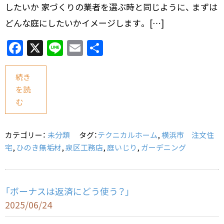
したいか 家づくりの業者を選ぶ時と同じように、 まずは
どんな庭にしたいかイメージします。 […]
F
X
Li
E
共
a
n
m
有
c
e
ai
続き
を読
e
l
む
b
o
カテゴリー：
未分類
タグ：
テクニカルホーム
,
横浜市 注文住
o
宅
,
ひのき無垢材
,
泉区工務店
,
庭いじり
,
ガーデニング
k
「ボーナスは返済にどう使う？」
2025/06/24