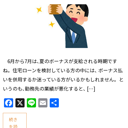
6月から7月は、夏のボーナスが支給される時期です
ね。 住宅ローンを検討している方の中には、 ボーナス払
いを併用するか迷っている方がいるかもしれません。 と
いうのも、勤務先の業績が悪化すると、 […]
F
X
Li
E
共
a
n
m
有
c
e
ai
続き
を読