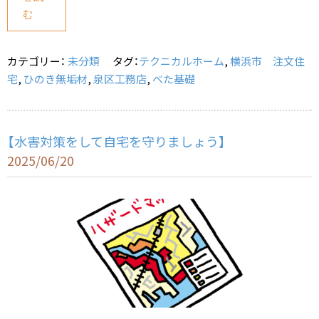
e
l
む
b
o
カテゴリー：
未分類
タグ：
テクニカルホーム
,
横浜市 注文住
o
宅
,
ひのき無垢材
,
泉区工務店
,
べた基礎
k
【水害対策をして自宅を守りましょう】
2025/06/20