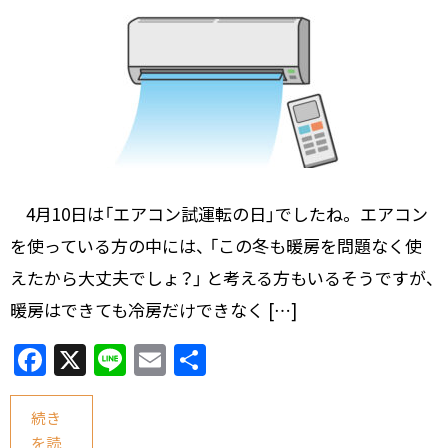
4月10日は「エアコン試運転の日」でしたね。 エアコン
を使っている方の中には、 「この冬も暖房を問題なく使
えたから大丈夫でしょ？」 と考える方もいるそうですが、
暖房はできても冷房だけできなく […]
F
X
Li
E
共
a
n
m
有
c
e
ai
続き
を読