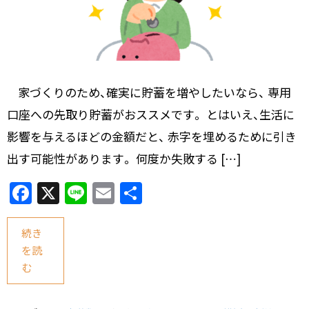
家づくりのため、確実に貯蓄を増やしたいなら、 専用
口座への先取り貯蓄がおススメです。 とはいえ、生活に
影響を与えるほどの金額だと、 赤字を埋めるために引き
出す可能性があります。 何度か失敗する […]
F
X
Li
E
共
a
n
m
有
c
e
ai
続き
を読
e
l
む
b
o