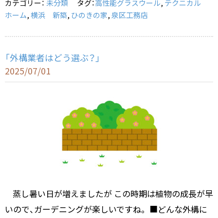
カテゴリー：
未分類
タグ：
高性能グラスウール
,
テクニカル
o
ホーム
,
横浜 新築
,
ひのきの家
,
泉区工務店
k
「外構業者はどう選ぶ？」
2025/07/01
蒸し暑い日が増えましたが この時期は植物の成長が早
いので、ガーデニングが楽しいですね。 ■どんな外構に