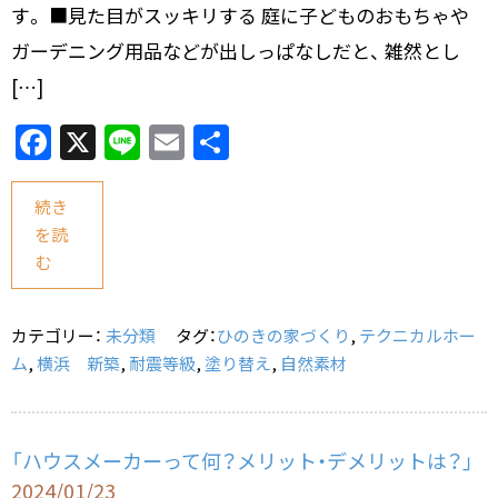
す。 ■見た目がスッキリする 庭に子どものおもちゃや
ガーデニング用品などが出しっぱなしだと、 雑然とし
[…]
F
X
Li
E
共
a
n
m
有
c
e
ai
続き
を読
e
l
む
b
o
カテゴリー：
未分類
タグ：
ひのきの家づくり
,
テクニカルホー
o
ム
,
横浜 新築
,
耐震等級
,
塗り替え
,
自然素材
k
「ハウスメーカーって何？メリット・デメリットは？」
2024/01/23