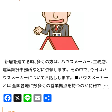
新居を建てる時、多くの方は、 ハウスメーカー、工務店、
建築設計事務所などに依頼します。 その中で、今日はハ
ウスメーカーについてお話しします。 ■ハウスメーカー
とは 全国各地に数多くの営業拠点を持つのが特徴で […]
F
X
Li
E
共
a
n
m
有