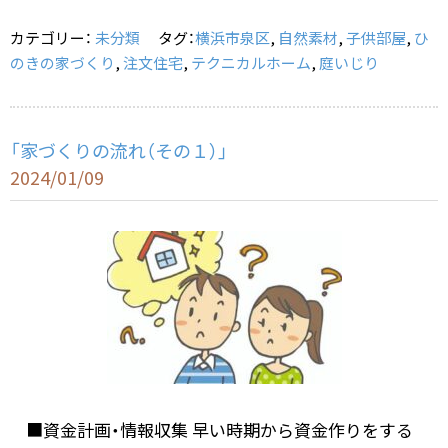
o
カテゴリー：
未分類
タグ：
横浜市泉区
,
自然素材
,
子供部屋
,
ひ
o
のきの家づくり
,
注文住宅
,
テクニカルホーム
,
庭いじり
k
「家づくりの流れ（その１）」
2024/01/09
■資金計画・情報収集 早い時期から資金作りをする