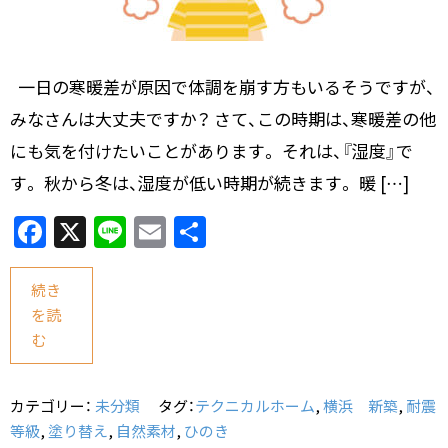
一日の寒暖差が原因で体調を崩す方もいるそうですが、
みなさんは大丈夫ですか？ さて、この時期は、寒暖差の他
にも気を付けたいことがあります。 それは、『湿度』で
す。 秋から冬は、湿度が低い時期が続きます。 暖 […]
F
X
Li
E
共
a
n
m
有
c
e
ai
続き
を読
e
l
む
b
o
カテゴリー：
未分類
タグ：
テクニカルホーム
,
横浜 新築
,
耐震
o
等級
,
塗り替え
,
自然素材
,
ひのき