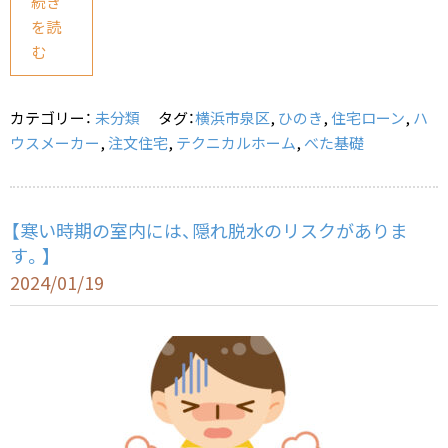
c
e
ai
続き
を読
e
l
む
b
o
カテゴリー：
未分類
タグ：
横浜市泉区
,
ひのき
,
住宅ローン
,
ハ
o
ウスメーカー
,
注文住宅
,
テクニカルホーム
,
べた基礎
k
【寒い時期の室内には、隠れ脱水のリスクがありま
す。】
2024/01/19