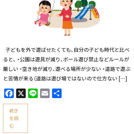
子どもを外で遊ばせたくても、自分の子ども時代と比べ
ると、 ・公園は遊具が減り、ボール遊び禁止などルールが
厳しい ・空き地が減り、遊べる場所が少ない ・道路で遊ぶ
と苦情が来る（道路は遊び場ではないので仕方ない […]
F
X
Li
E
共
a
n
m
有
c
e
ai
続き
を読
e
l
む
b