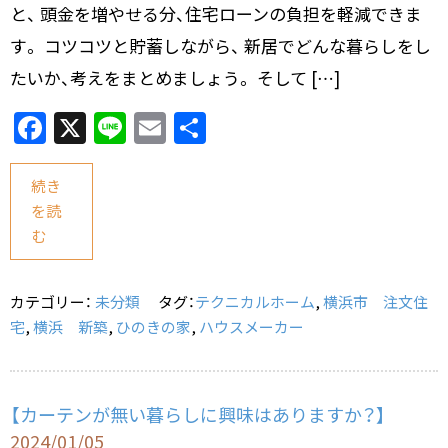
と、 頭金を増やせる分、住宅ローンの負担を軽減できま
す。 コツコツと貯蓄しながら、 新居でどんな暮らしをし
たいか、考えをまとめましょう。 そして […]
F
X
Li
E
共
a
n
m
有
c
e
ai
続き
を読
e
l
む
b
o
カテゴリー：
未分類
タグ：
テクニカルホーム
,
横浜市 注文住
o
宅
,
横浜 新築
,
ひのきの家
,
ハウスメーカー
k
【カーテンが無い暮らしに興味はありますか？】
2024/01/05