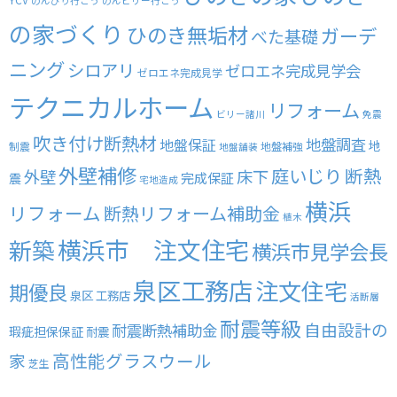
のんびり行こう
のんビリー行こう
の家づくり
ひのき無垢材
ガーデ
べた基礎
ニング
シロアリ
ゼロエネ完成見学会
ゼロエネ完成見学
テクニカルホーム
リフォーム
ビリー諸川
免震
吹き付け断熱材
地盤調査
地盤保証
地
制震
地盤補強
地盤舗装
外壁補修
庭いじり
断熱
外壁
床下
完成保証
震
宅地造成
横浜
リフォーム
断熱リフォーム補助金
植木
横浜市 注文住宅
新築
横浜市見学会長
泉区工務店
注文住宅
期優良
泉区 工務店
活断層
耐震等級
自由設計の
耐震断熱補助金
瑕疵担保保証
耐震
高性能グラスウール
家
芝生