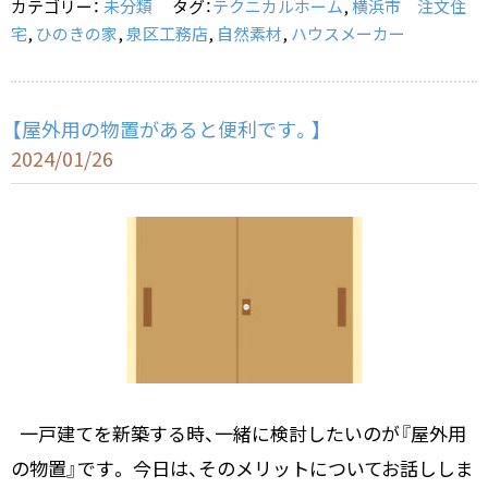
カテゴリー：
未分類
タグ：
テクニカルホーム
,
横浜市 注文住
o
宅
,
ひのきの家
,
泉区工務店
,
自然素材
,
ハウスメーカー
k
【屋外用の物置があると便利です。】
2024/01/26
一戸建てを新築する時、一緒に検討したいのが『屋外用
の物置』です。 今日は、そのメリットについてお話ししま