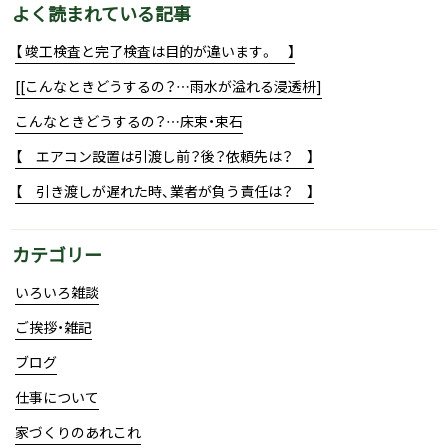
よく読まれている記事
【 竣工検査と完了検査は目的が違います。 】
[[こんなときどうするの？…雨水が溢れる浸透枡]
こんなときどうするの？…床束・束石
【 エアコン設置は引渡し前？後？依頼先は？ 】
【 引き渡しが遅れた時、業者が負う責任は？ 】
カテゴリー
いろいろ雑談
ご挨拶・雑記
ブログ
仕事について
家づくりのあれこれ