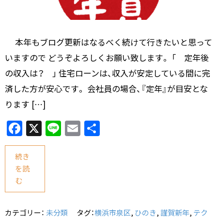
本年もブログ更新はなるべく続けて行きたいと思って
いますので どうぞよろしくお願い致します。 「 定年後
の収入は？ 」 住宅ローンは、収入が安定している間に完
済した方が安心です。 会社員の場合、『定年』が目安とな
ります […]
F
X
Li
E
共
a
n
m
有
c
e
ai
続き
を読
e
l
む
b
o
カテゴリー：
未分類
タグ：
横浜市泉区
,
ひのき
,
謹賀新年
,
テク