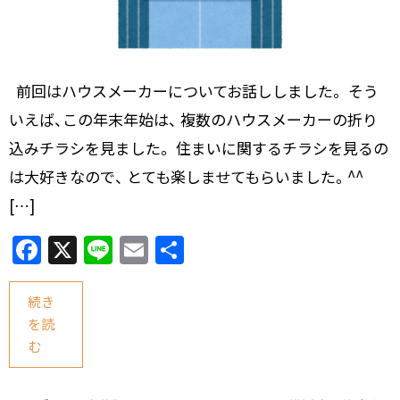
前回はハウスメーカーについてお話ししました。 そう
いえば、この年末年始は、 複数のハウスメーカーの折り
込みチラシを見ました。 住まいに関するチラシを見るの
は大好きなので、 とても楽しませてもらいました。^^
[…]
F
X
Li
E
共
a
n
m
有
c
e
ai
続き
を読
e
l
む
b
o