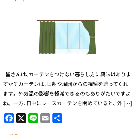
皆さんは、カーテンをつけない暮らし方に興味はありま
すか？ カーテンは、日射や周囲からの視線を遮ってくれ
ます。 外気温の影響を軽減できるのもありがたいですよ
ね。 一方、日中にレースカーテンを閉めていると、 外 […]
F
X
Li
E
共
a
n
m
有