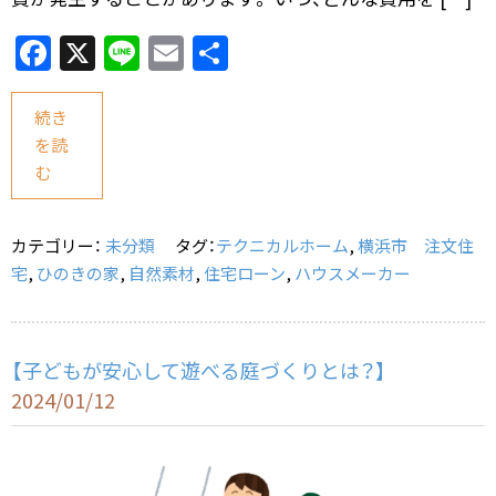
F
X
Li
E
共
a
n
m
有
c
e
ai
続き
を読
e
l
む
b
o
カテゴリー：
未分類
タグ：
テクニカルホーム
,
横浜市 注文住
o
宅
,
ひのきの家
,
自然素材
,
住宅ローン
,
ハウスメーカー
k
【子どもが安心して遊べる庭づくりとは？】
2024/01/12