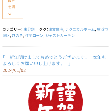
c
e
ai
続き
を読
e
l
む
b
o
カテゴリー：
未分類
タグ：
注文住宅
,
テクニカルホーム
,
横浜市
o
泉区
,
ひのき
,
住宅ローン
,
ジャストカーテン
k
「 新年明けましておめでとうございます。 本年も
よろしくお願い申し上げます。 」
2024/01/02