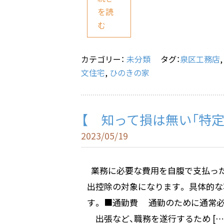
c
e
ai
e
l
を読
む
b
o
o
カテゴリー：
未分類
タグ：
泉区工務店
文住宅
,
ひのきの家
k
【 知って損は無い「特
2023/05/19
業務に必要な費用を自腹で支払った
出控除の対象になります。 具体的
す。 ■通勤費 通勤のために通常必
出張など、職務を遂行するため […