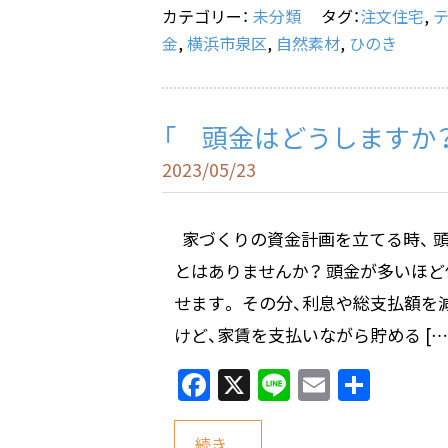
o
カテゴリー：
未分類
タグ：
注文住宅
,
金
,
横浜市泉区
,
自然素材
,
ひのき
k
「 頭金はどうしますか
2023/05/23
家づくりの資金計画を立てる時、 
とはありませんか？ 頭金が多いほ
せます。 その分、利息や総支払額を
けど、家賃を支払いながら貯める […
F
X
Li
E
共
a
n
m
有
続き