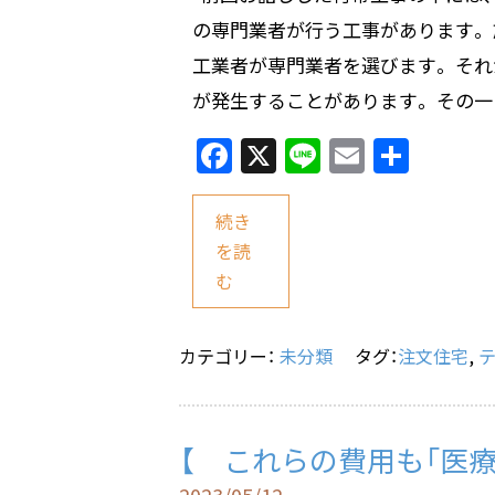
の専門業者が行う工事があります。
工業者が専門業者を選びます。 そ
が発生することがあります。 その一 
F
X
Li
E
共
a
n
m
有
c
e
ai
続き
e
l
を読
む
b
o
o
カテゴリー：
未分類
タグ：
注文住宅
,
k
【 これらの費用も「医療