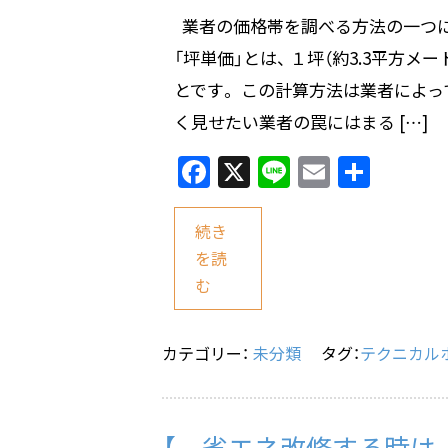
業者の価格帯を調べる方法の一つに
「坪単価」とは、 １坪（約3.3平方メ
とです。 この計算方法は業者によっ
く見せたい業者の罠にはまる […]
F
X
Li
E
共
a
n
m
有
c
e
ai
続き
e
l
を読
む
b
o
o
カテゴリー：
未分類
タグ：
テクニカル
k
【 省エネ改修する時は