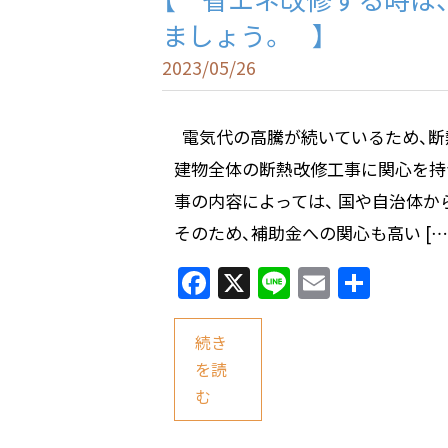
ましょう。 】
2023/05/26
電気代の高騰が続いているため、断
建物全体の断熱改修工事に関心を持
事の内容によっては、 国や自治体か
そのため、補助金への関心も高い […
F
X
Li
E
共
a
n
m
有
c
e
ai
続き
e
l
を読
む
b
o