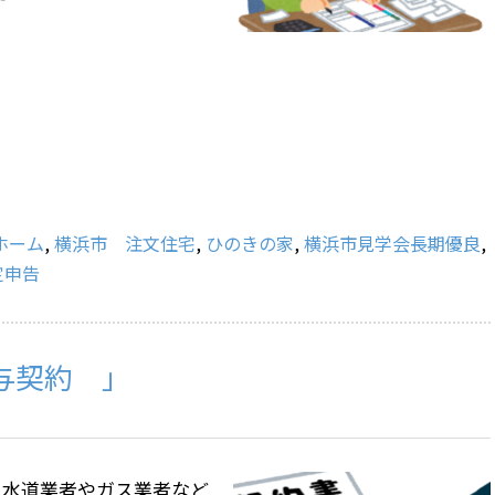
ホーム
,
横浜市 注文住宅
,
ひのきの家
,
横浜市見学会長期優良
,
定申告
与契約 」
 水道業者やガス業者など