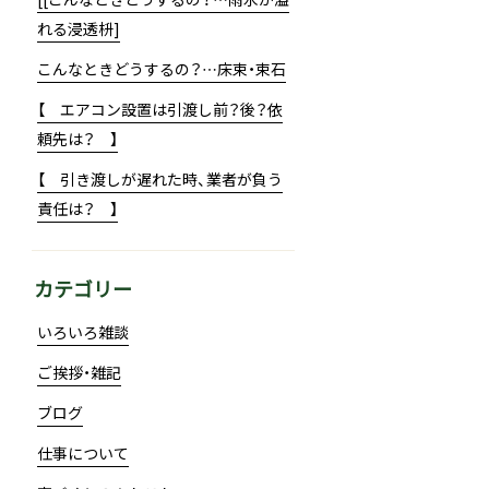
れる浸透枡]
こんなときどうするの？…床束・束石
【 エアコン設置は引渡し前？後？依
頼先は？ 】
【 引き渡しが遅れた時、業者が負う
責任は？ 】
カテゴリー
いろいろ雑談
ご挨拶・雑記
ブログ
仕事について