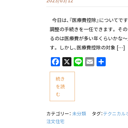
2023/05/12
今日は、『医療費控除』についてです
調整の手続きを一任できます。 その
るのは医療費が多い年くらいかな～
す。 しかし、医療費控除の対象 […]
F
X
Li
E
共
a
n
m
有
c
e
ai
続き
e
l
を読
む
b
o
o
カテゴリー：
未分類
タグ：
テクニカル
注文住宅
k