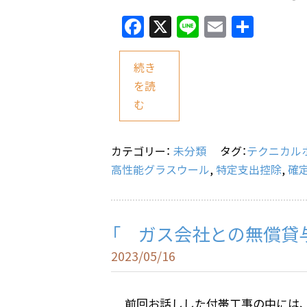
F
X
Li
E
共
a
n
m
有
c
e
ai
続き
e
l
を読
む
b
o
o
カテゴリー：
未分類
タグ：
テクニカル
高性能グラスウール
,
特定支出控除
,
確
k
「 ガス会社との無償貸
2023/05/16
前回お話しした付帯工事の中には、