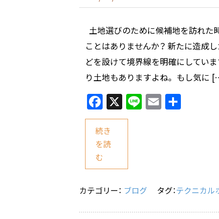
土地選びのために候補地を訪れた時
ことはありませんか？ 新たに造成し
どを設けて境界線を明確にしています
り土地もありますよね。 もし気に […
F
X
Li
E
共
a
n
m
有
c
e
ai
続き
e
l
を読
む
b
o
o
カテゴリー：
ブログ
タグ：
テクニカル
k