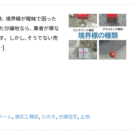
、 境界線が曖昧で困った
た分譲地なら、 業者が塀な
。 しかし、そうでない売
]
ホーム
,
泉区工務店
,
ひのき
,
分譲住宅
,
土地