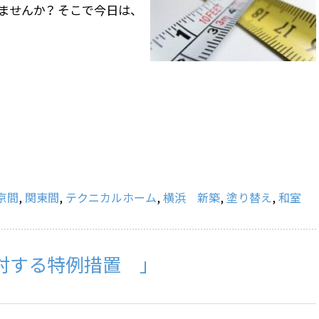
せんか？ そこで今日は、
京間
,
関東間
,
テクニカルホーム
,
横浜 新築
,
塗り替え
,
和室
対する特例措置 」