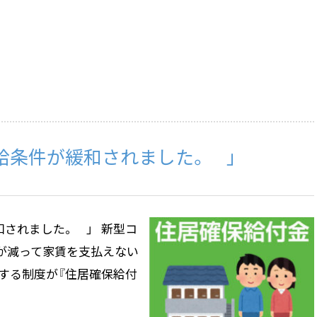
給条件が緩和されました。 」
和されました。 」 新型コ
入が減って家賃を支払えない
援する制度が『住居確保給付