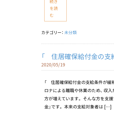
c
e
ai
続き
e
l
を読
む
b
o
o
カテゴリー：
未分類
k
「 住居確保給付金の支
2020/05/19
「 住居確保給付金の支給条件が緩
ロナによる離職や休業のため、 収
方が増えています。 そんな方を支
金』です。 本来の支給対象者は […]