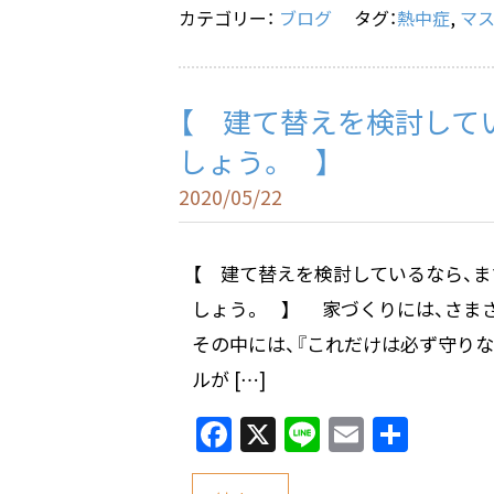
o
カテゴリー：
ブログ
タグ：
熱中症
,
マ
k
【 建て替えを検討して
しょう。 】
2020/05/22
【 建て替えを検討しているなら、
しょう。 】 家づくりには、さま
その中には、『これだけは必ず守り
ルが […]
F
X
Li
E
共
a
n
m
有