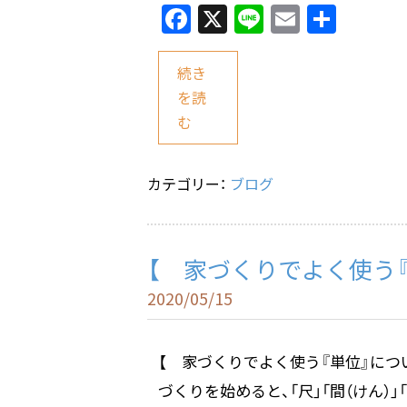
F
X
Li
E
共
a
n
m
有
c
e
ai
続き
e
l
を読
む
b
o
o
カテゴリー：
ブログ
k
【 家づくりでよく使う
2020/05/15
【 家づくりでよく使う『単位』につ
づくりを始めると、「尺」「間（けん）」