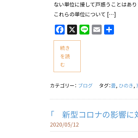
ない単位に接して戸惑うことはありま
これらの単位について […]
F
X
Li
E
共
a
n
m
有
c
e
ai
続き
e
l
を読
む
b
o
o
カテゴリー：
ブログ
タグ：
畳
,
ひのき
,
k
「 新型コロナの影響に
2020/05/12