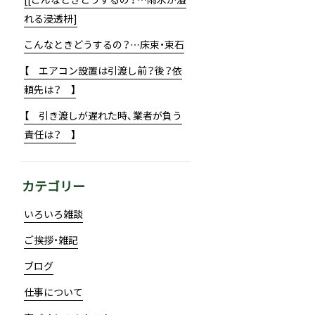
れる浸透枡]
こんなときどうするの？…床束・束石
【 エアコン設置は引渡し前？後？依
頼先は？ 】
【 引き渡しが遅れた時、業者が負う
責任は？ 】
カテゴリー
いろいろ雑談
ご挨拶・雑記
ブログ
仕事について