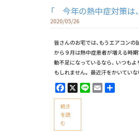
「 今年の熱中症対策は
2020/05/26
皆さんのお宅では、もうエアコンの試
から９月は熱中症患者が増える時期で
動不足になっているなら、 いつも
もしれません。 最近汗をかいていないな
F
X
Li
E
共
a
n
m
有
c
e
ai
続き
e
l
を読
む
b
o