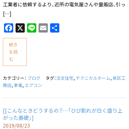
工業者に依頼するより、近所の電気屋さんや量販店、引っ
[…]
F
X
Li
E
共
a
n
m
有
c
e
ai
続き
を読
e
l
む
b
o
カテゴリー：
ブログ
タグ：
注文住宅
,
テクニカルホーム
,
泉区工
o
務店
,
家電
,
エアコン
k
[[こんなときどうするの？…「ひび割れが白く盛り上
がった基礎」]
2019/08/23