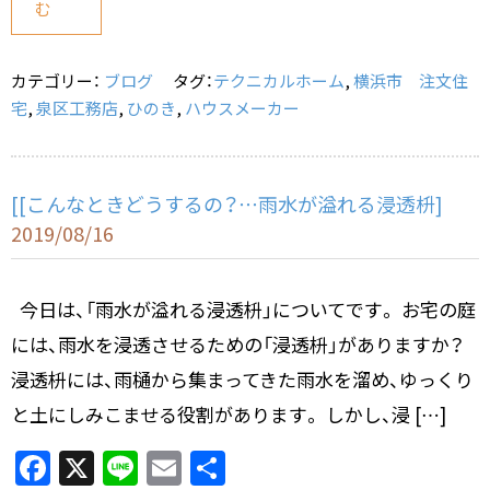
む
b
o
カテゴリー：
ブログ
タグ：
テクニカルホーム
,
横浜市 注文住
o
宅
,
泉区工務店
,
ひのき
,
ハウスメーカー
k
[[こんなときどうするの？…雨水が溢れる浸透枡]
2019/08/16
今日は、「雨水が溢れる浸透枡」についてです。 お宅の庭
には、雨水を浸透させるための「浸透枡」がありますか？
浸透枡には、雨樋から集まってきた雨水を溜め、ゆっくり
と土にしみこませる役割があります。 しかし、浸 […]
F
X
Li
E
共