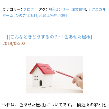
o
カテゴリー：
ブログ
タグ：
明暗センサー
,
注文住宅
,
テクニカル
o
ホーム
,
ひのき無垢材
,
泉区工務店
,
照明
k
[[こんなときどうするの？…「色あせた屋根]
2019/08/02
今日は、「色あせた屋根」についてです。 「隣近所の家と比