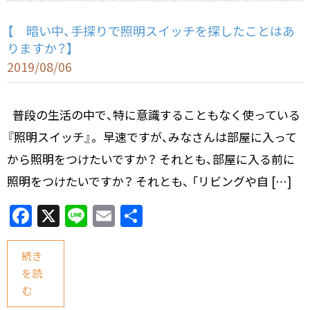
【 暗い中、手探りで照明スイッチを探したことはあ
りますか？】
2019/08/06
普段の生活の中で、特に意識することもなく使っている
『照明スイッチ』。 早速ですが、みなさんは部屋に入って
から照明をつけたいですか？ それとも、部屋に入る前に
照明をつけたいですか？ それとも、 「リビングや自 […]
F
X
Li
E
共
a
n
m
有
c
e
ai
続き
を読
e
l
む
b