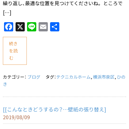
繰り返し、最適な位置を見つけてくださいね。 ところで
[…]
F
X
Li
E
共
a
n
m
有
c
e
ai
続き
を読
e
l
む
b
o
カテゴリー：
ブログ
タグ：
テクニカルホーム
,
横浜市泉区
,
ひの
o
き
k
[[こんなときどうするの？…壁紙の張り替え]
2019/08/09