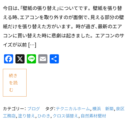
今日は、「壁紙の張り替え」についてです。 壁紙を張り替
える時、エアコンを取り外すのが面倒で、見える部分の壁
紙だけを張り替えた方がいます。 時が過ぎ、最新のエア
コンに買い替えた時に悲劇は起きました。 エアコンのサ
イズが以前 […]
F
X
Li
E
共
a
n
m
有
c
e
ai
続き
を読
e
l
む
b
o
カテゴリー：
ブログ
タグ：
テクニカルホーム
,
横浜 新築
,
泉区
o
工務店
,
塗り替え
,
ひのき
,
クロス張替え
,
自然素材壁材
k