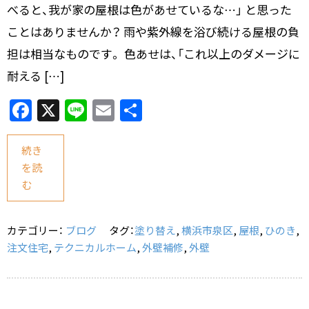
べると、我が家の屋根は色があせているな…」 と思った
ことはありませんか？ 雨や紫外線を浴び続ける屋根の負
担は相当なものです。 色あせは、「これ以上のダメージに
耐える […]
F
X
Li
E
共
a
n
m
有
c
e
ai
続き
を読
e
l
む
b
o
カテゴリー：
ブログ
タグ：
塗り替え
,
横浜市泉区
,
屋根
,
ひのき
,
o
注文住宅
,
テクニカルホーム
,
外壁補修
,
外壁
k