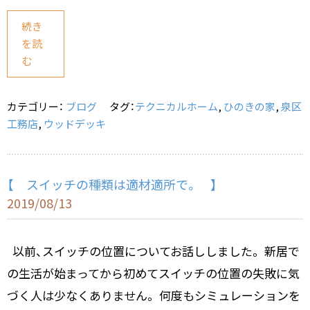
a
n
m
有
c
e
ai
続き
を読
e
l
む
b
o
カテゴリー：
ブログ
タグ：
テクニカルホーム
,
ひのきの家
,
泉区
o
工務店
,
ウッドデッキ
k
【 スイッチの種類は適材適所で。 】
2019/08/13
以前、スイッチの位置についてお話ししました。 新居で
の生活が始まってから初めてスイッチの位置の失敗に気
づく人は少なくありません。 何度もシミュレーションを