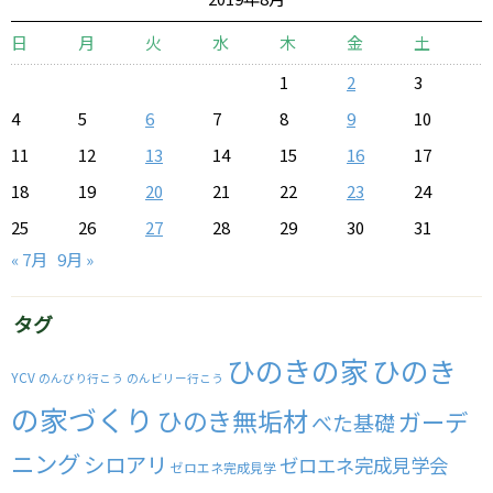
日
月
火
水
木
金
土
1
2
3
4
5
6
7
8
9
10
11
12
13
14
15
16
17
18
19
20
21
22
23
24
25
26
27
28
29
30
31
« 7月
9月 »
タグ
ひのきの家
ひのき
YCV
のんびり行こう
のんビリー行こう
の家づくり
ひのき無垢材
ガーデ
べた基礎
ニング
シロアリ
ゼロエネ完成見学会
ゼロエネ完成見学