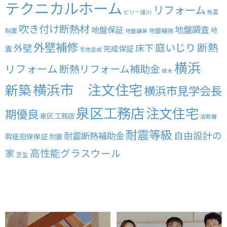
テクニカルホーム
リフォーム
ビリー諸川
免震
吹き付け断熱材
地盤調査
地盤保証
地
制震
地盤補強
地盤舗装
外壁補修
庭いじり
断熱
外壁
床下
完成保証
震
宅地造成
横浜
リフォーム
断熱リフォーム補助金
植木
横浜市 注文住宅
新築
横浜市見学会長
泉区工務店
注文住宅
期優良
泉区 工務店
活断層
耐震等級
自由設計の
耐震断熱補助金
瑕疵担保保証
耐震
高性能グラスウール
家
芝生