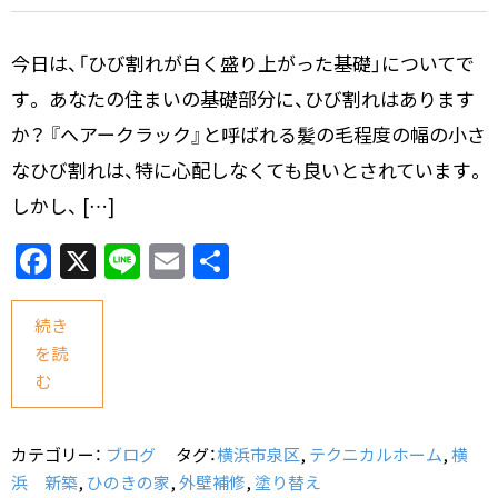
今日は、「ひび割れが白く盛り上がった基礎」についてで
す。 あなたの住まいの基礎部分に、ひび割れはあります
か？ 『ヘアークラック』と呼ばれる髪の毛程度の幅の小さ
なひび割れは、特に心配しなくても良いとされています。
しかし、 […]
F
X
Li
E
共
a
n
m
有
c
e
ai
続き
を読
e
l
む
b
o
カテゴリー：
ブログ
タグ：
横浜市泉区
,
テクニカルホーム
,
横
o
浜 新築
,
ひのきの家
,
外壁補修
,
塗り替え