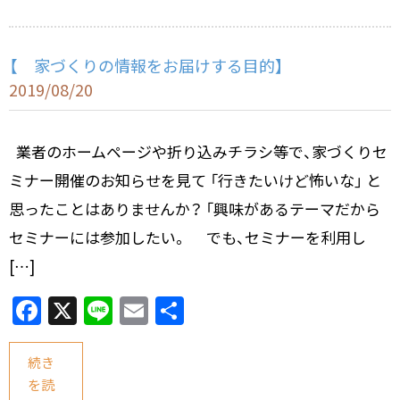
k
【 家づくりの情報をお届けする目的】
2019/08/20
業者のホームページや折り込みチラシ等で、家づくりセ
ミナー開催のお知らせを見て 「行きたいけど怖いな」 と
思ったことはありませんか？ 「興味があるテーマだから
セミナーには参加したい。 でも、セミナーを利用し
[…]
F
X
Li
E
共
a
n
m
有
c
e
ai
続き
を読
e
l