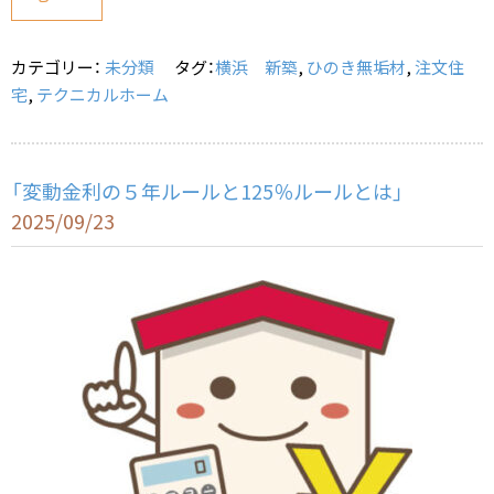
b
o
カテゴリー：
未分類
タグ：
横浜 新築
,
ひのき無垢材
,
注文住
o
宅
,
テクニカルホーム
k
「変動金利の５年ルールと125％ルールとは」
2025/09/23