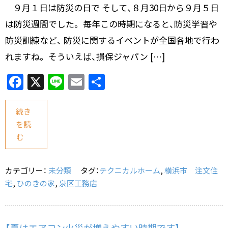
９月１日は防災の日で そして、８月30日から９月５日
は防災週間でした。 毎年この時期になると、防災学習や
防災訓練など、 防災に関するイベントが全国各地で行わ
れますね。 そういえば、損保ジャパン […]
F
X
Li
E
共
a
n
m
有
c
e
ai
続き
を読
e
l
む
b
o
カテゴリー：
未分類
タグ：
テクニカルホーム
,
横浜市 注文住
o
宅
,
ひのきの家
,
泉区工務店
k
【夏はエアコン火災が増えやすい時期です】