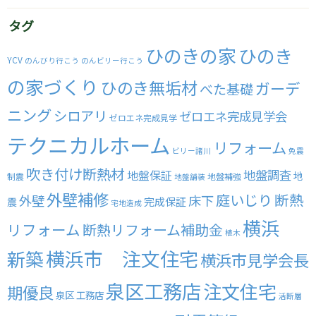
タグ
ひのきの家
ひのき
YCV
のんびり行こう
のんビリー行こう
の家づくり
ひのき無垢材
ガーデ
べた基礎
ニング
シロアリ
ゼロエネ完成見学会
ゼロエネ完成見学
テクニカルホーム
リフォーム
ビリー諸川
免震
吹き付け断熱材
地盤調査
地盤保証
地
制震
地盤補強
地盤舗装
外壁補修
庭いじり
断熱
外壁
床下
完成保証
震
宅地造成
横浜
リフォーム
断熱リフォーム補助金
植木
横浜市 注文住宅
新築
横浜市見学会長
泉区工務店
注文住宅
期優良
泉区 工務店
活断層