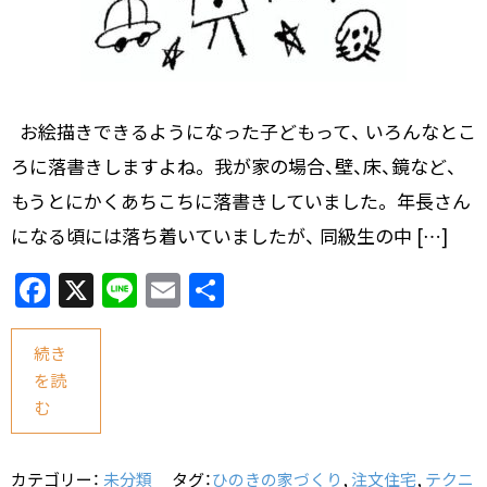
お絵描きできるようになった子どもって、 いろんなとこ
ろに落書きしますよね。 我が家の場合、壁、床、鏡など、
もうとにかくあちこちに落書きしていました。 年長さん
になる頃には落ち着いていましたが、 同級生の中 […]
F
X
Li
E
共
a
n
m
有
c
e
ai
続き
を読
e
l
む
b
o
カテゴリー：
未分類
タグ：
ひのきの家づくり
,
注文住宅
,
テクニ