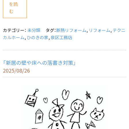
を読
e
l
む
b
o
カテゴリー：
未分類
タグ：
断熱リフォーム
,
リフォーム
,
テクニ
o
カルホーム
,
ひのきの家
,
泉区工務店
k
「新居の壁や床への落書き対策」
2025/08/26