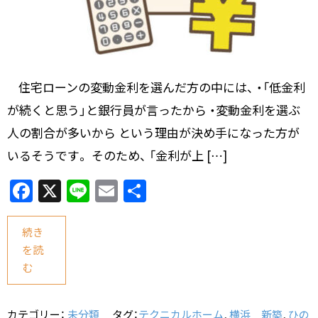
住宅ローンの変動金利を選んだ方の中には、 ・「低金利
が続くと思う」と銀行員が言ったから ・変動金利を選ぶ
人の割合が多いから という理由が決め手になった方が
いるそうです。 そのため、 「金利が上 […]
F
X
Li
E
共
a
n
m
有
c
e
ai
続き
を読
e
l
む
b
o
カテゴリー：
未分類
タグ：
テクニカルホーム
,
横浜 新築
,
ひの