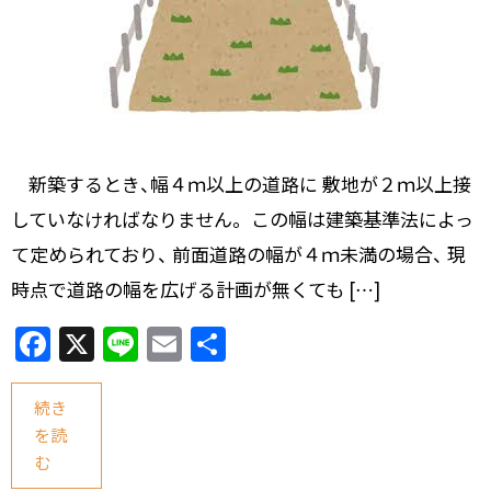
新築するとき、幅４ｍ以上の道路に 敷地が２ｍ以上接
していなければなりません。 この幅は建築基準法によっ
て定められており、 前面道路の幅が４ｍ未満の場合、 現
時点で道路の幅を広げる計画が無くても […]
F
X
Li
E
共
a
n
m
有
c
e
ai
続き
を読
e
l
む
b