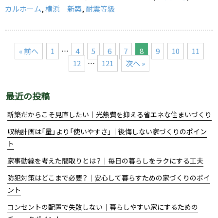
o
カルホーム
,
横浜 新築
,
耐震等級
k
« 前へ
1
…
4
5
6
7
8
9
10
11
12
…
121
次へ »
最近の投稿
新築だからこそ見直したい｜光熱費を抑える省エネな住まいづくり
収納計画は「量」より「使いやすさ」｜後悔しない家づくりのポイン
ト
家事動線を考えた間取りとは？｜毎日の暮らしをラクにする工夫
防犯対策はどこまで必要？｜安心して暮らすための家づくりのポイ
ント
コンセントの配置で失敗しない｜暮らしやすい家にするための