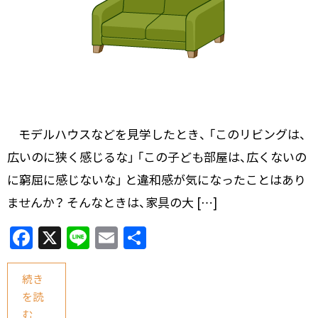
モデルハウスなどを見学したとき、 「このリビングは、
広いのに狭く感じるな」 「この子ども部屋は、広くないの
に窮屈に感じないな」 と違和感が気になったことはあり
ませんか？ そんなときは、家具の大 […]
F
X
Li
E
共
a
n
m
有
c
e
ai
続き
を読
e
l
む