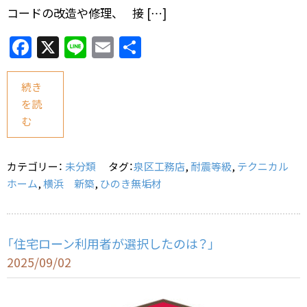
コードの改造や修理、 接 […]
F
X
Li
E
共
a
n
m
有
c
e
ai
続き
を読
e
l
む
b
o
カテゴリー：
未分類
タグ：
泉区工務店
,
耐震等級
,
テクニカル
o
ホーム
,
横浜 新築
,
ひのき無垢材
k
「住宅ローン利用者が選択したのは？」
2025/09/02