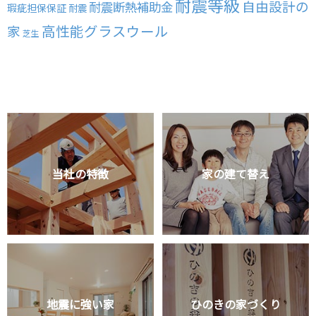
耐震等級
自由設計の
耐震断熱補助金
瑕疵担保保証
耐震
高性能グラスウール
家
芝生
当社の特徴
家の建て替え
地震に強い家
ひのきの家づくり