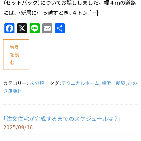
（セットバック）についてお話ししました。 幅４ｍの道路
には、 ・新居に引っ越すとき、４トン […]
F
X
Li
E
共
a
n
m
有
c
e
ai
続き
を読
e
l
む
b
o
カテゴリー：
未分類
タグ：
テクニカルホーム
,
横浜 新築
,
ひの
o
き無垢材
k
「注文住宅が完成するまでのスケジュールは？」
2025/09/16