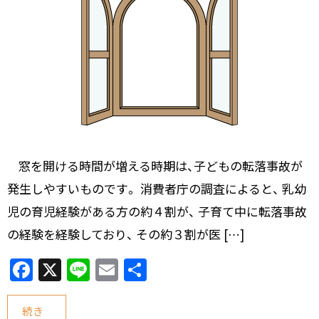
窓を開ける時間が増える時期は、子どもの転落事故が
発生しやすいものです。 消費者庁の調査によると、 乳幼
児の育児経験がある方の約４割が、 子育て中に転落事故
の経験を経験しており、 その約３割が医 […]
F
X
Li
E
共
a
n
m
有
c
e
ai
続き