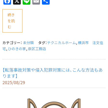
F
X
Li
E
共
a
n
m
有
c
e
ai
続き
を読
e
l
む
b
o
カテゴリー：
未分類
タグ：
テクニカルホーム
,
横浜市 注文住
o
宅
,
ひのきの家
,
泉区工務店
k
【転落事故対策や侵入犯罪対策には、こんな方法もあ
ります】
2025/08/29