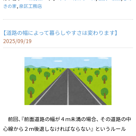
o
きの家
,
泉区工務店
k
【道路の幅によって暮らしやすさは変わります】
2025/09/19
前回、『前面道路の幅が４ｍ未満の場合、 その道路の中
心線から２ｍ後退しなければならない』 というルール