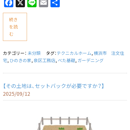
F
X
Li
E
共
a
n
m
有
c
e
ai
続き
を読
e
l
む
b
o
カテゴリー：
未分類
タグ：
テクニカルホーム
,
横浜市 注文住
o
宅
,
ひのきの家
,
泉区工務店
,
べた基礎
,
ガーデニング
k
【その土地は、セットバックが必要ですか？】
2025/09/12