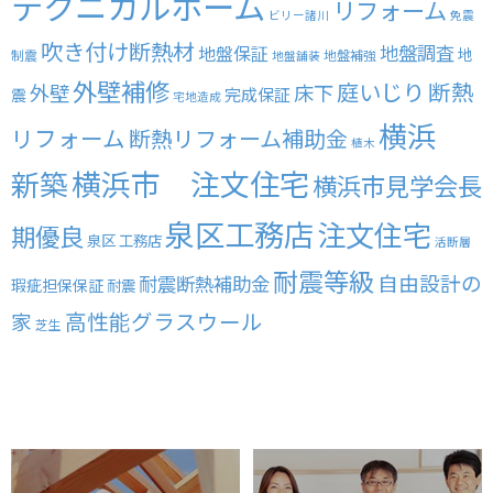
テクニカルホーム
リフォーム
ビリー諸川
免震
吹き付け断熱材
地盤調査
地盤保証
地
制震
地盤補強
地盤舗装
外壁補修
庭いじり
断熱
外壁
床下
完成保証
震
宅地造成
横浜
リフォーム
断熱リフォーム補助金
植木
横浜市 注文住宅
新築
横浜市見学会長
泉区工務店
注文住宅
期優良
泉区 工務店
活断層
耐震等級
自由設計の
耐震断熱補助金
瑕疵担保保証
耐震
高性能グラスウール
家
芝生