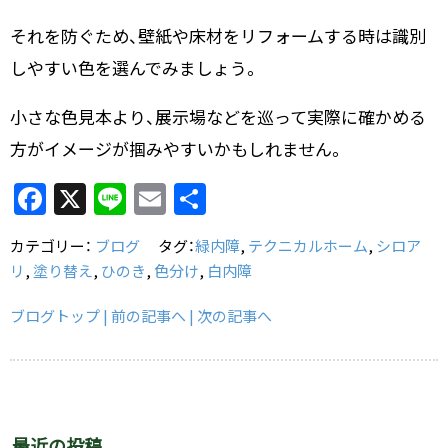
それを防ぐため、壁紙や床材をリフォームする時は識別
しやすい色を選んでみましょう。
小さな色見本より、展示場などを巡って実際に確かめる
方がイメージが掴みやすいかもしれません。
F
X
Li
E
共
a
n
m
有
カテゴリー：
ブログ
タグ：
緑内障
,
テクニカルホーム
,
シロア
c
e
ai
リ
,
塗り替え
,
ひのき
,
色分け
,
白内障
e
l
b
ブログトップ
| 前の記事へ
| 次の記事へ
o
o
k
最近の投稿