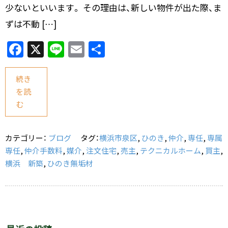
少ないといいます。 その理由は、新しい物件が出た際、ま
ずは不動 […]
F
X
Li
E
共
a
n
m
有
c
e
ai
続き
を読
e
l
む
b
o
カテゴリー：
ブログ
タグ：
横浜市泉区
,
ひのき
,
仲介
,
専任
,
専属
o
専任
,
仲介手数料
,
媒介
,
注文住宅
,
売主
,
テクニカルホーム
,
買主
,
k
横浜 新築
,
ひのき無垢材