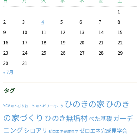
日
月
火
水
木
金
土
1
2
3
4
5
6
7
8
9
10
11
12
13
14
15
16
17
18
19
20
21
22
23
24
25
26
27
28
29
30
31
« 7月
タグ
ひのきの家
ひのき
YCV
のんびり行こう
のんビリー行こう
の家づくり
ひのき無垢材
ガーデ
べた基礎
ニング
シロアリ
ゼロエネ完成見学会
ゼロエネ完成見学