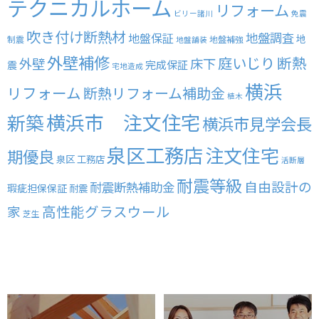
テクニカルホーム
リフォーム
ビリー諸川
免震
吹き付け断熱材
地盤調査
地盤保証
地
制震
地盤補強
地盤舗装
外壁補修
庭いじり
断熱
外壁
床下
完成保証
震
宅地造成
横浜
リフォーム
断熱リフォーム補助金
植木
横浜市 注文住宅
新築
横浜市見学会長
泉区工務店
注文住宅
期優良
泉区 工務店
活断層
耐震等級
自由設計の
耐震断熱補助金
瑕疵担保保証
耐震
高性能グラスウール
家
芝生