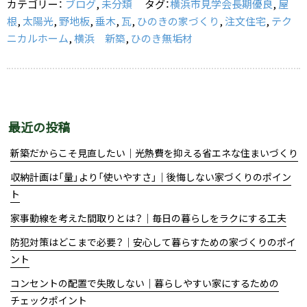
カテゴリー：
ブログ
,
未分類
タグ：
横浜市見学会長期優良
,
屋
o
根
,
太陽光
,
野地板
,
垂木
,
瓦
,
ひのきの家づくり
,
注文住宅
,
テク
k
ニカルホーム
,
横浜 新築
,
ひのき無垢材
最近の投稿
新築だからこそ見直したい｜光熱費を抑える省エネな住まいづくり
収納計画は「量」より「使いやすさ」｜後悔しない家づくりのポイン
ト
家事動線を考えた間取りとは？｜毎日の暮らしをラクにする工夫
防犯対策はどこまで必要？｜安心して暮らすための家づくりのポイ
ント
コンセントの配置で失敗しない｜暮らしやすい家にするための
チェックポイント