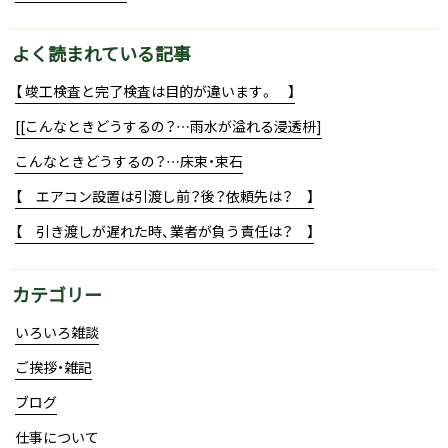
よく読まれている記事
【 竣工検査と完了検査は目的が違います。 】
[[こんなときどうするの？…雨水が溢れる浸透枡]
こんなときどうするの？…床束・束石
【 エアコン設置は引渡し前？後？依頼先は？ 】
【 引き渡しが遅れた時、業者が負う責任は？ 】
カテゴリー
いろいろ雑談
ご挨拶・雑記
ブログ
仕事について