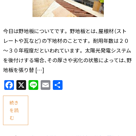
今日は野地板についてです。 野地板とは、屋根材（スト
レートや瓦など）の下地材のことです。 耐用年数は２０
～３０年程度だといわれています。 太陽光発電システム
を後付けする場合、その厚さや劣化の状態によっては、野
地板を張り替 […]
F
X
Li
E
共
a
n
m
有
c
e
ai
続き
を読
e
l
む
b
o