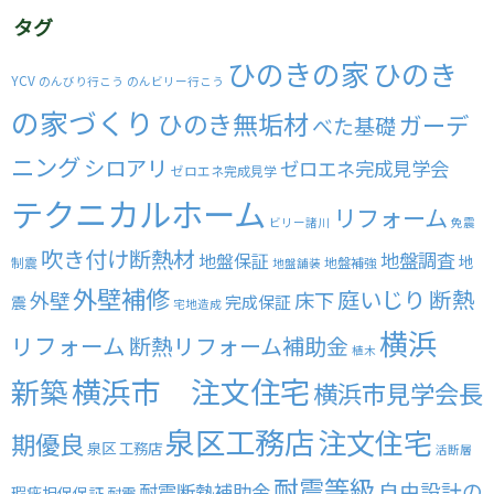
タグ
ひのきの家
ひのき
YCV
のんびり行こう
のんビリー行こう
の家づくり
ひのき無垢材
ガーデ
べた基礎
ニング
シロアリ
ゼロエネ完成見学会
ゼロエネ完成見学
テクニカルホーム
リフォーム
ビリー諸川
免震
吹き付け断熱材
地盤調査
地盤保証
地
制震
地盤補強
地盤舗装
外壁補修
庭いじり
断熱
外壁
床下
完成保証
震
宅地造成
横浜
リフォーム
断熱リフォーム補助金
植木
横浜市 注文住宅
新築
横浜市見学会長
泉区工務店
注文住宅
期優良
泉区 工務店
活断層
耐震等級
自由設計の
耐震断熱補助金
瑕疵担保保証
耐震