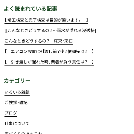
よく読まれている記事
【 竣工検査と完了検査は目的が違います。 】
[[こんなときどうするの？…雨水が溢れる浸透枡]
こんなときどうするの？…床束・束石
【 エアコン設置は引渡し前？後？依頼先は？ 】
【 引き渡しが遅れた時、業者が負う責任は？ 】
カテゴリー
いろいろ雑談
ご挨拶・雑記
ブログ
仕事について
家づくりのあれこれ