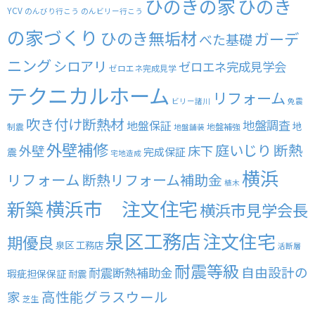
ひのきの家
ひのき
YCV
のんびり行こう
のんビリー行こう
の家づくり
ひのき無垢材
ガーデ
べた基礎
ニング
シロアリ
ゼロエネ完成見学会
ゼロエネ完成見学
テクニカルホーム
リフォーム
ビリー諸川
免震
吹き付け断熱材
地盤調査
地盤保証
地
制震
地盤補強
地盤舗装
外壁補修
庭いじり
断熱
外壁
床下
完成保証
震
宅地造成
横浜
リフォーム
断熱リフォーム補助金
植木
横浜市 注文住宅
新築
横浜市見学会長
泉区工務店
注文住宅
期優良
泉区 工務店
活断層
耐震等級
自由設計の
耐震断熱補助金
瑕疵担保保証
耐震
高性能グラスウール
家
芝生