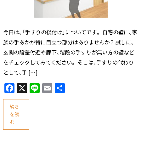
今日は、「手すりの後付け」についてです。 自宅の壁に、家
族の手あかが特に目立つ部分はありませんか？ 試しに、
玄関の段差付近や廊下、階段の手すりが無い方の壁など
をチェックしてみてください。 そこは、手すりの代わり
として、手 […]
F
X
Li
E
共
a
n
m
有
c
e
ai
続き
を読
e
l
む
b
o