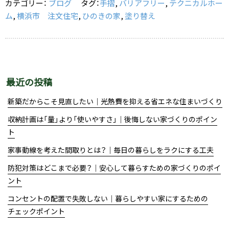
カテゴリー：
ブログ
タグ：
手摺
,
バリアフリー
,
テクニカルホー
o
ム
,
横浜市 注文住宅
,
ひのきの家
,
塗り替え
k
最近の投稿
新築だからこそ見直したい｜光熱費を抑える省エネな住まいづくり
収納計画は「量」より「使いやすさ」｜後悔しない家づくりのポイン
ト
家事動線を考えた間取りとは？｜毎日の暮らしをラクにする工夫
防犯対策はどこまで必要？｜安心して暮らすための家づくりのポイ
ント
コンセントの配置で失敗しない｜暮らしやすい家にするための
チェックポイント