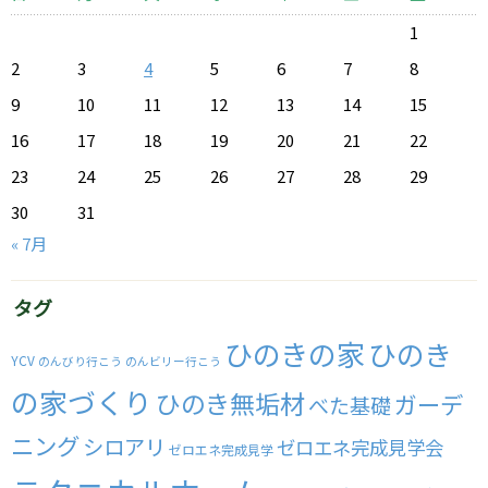
1
2
3
4
5
6
7
8
9
10
11
12
13
14
15
16
17
18
19
20
21
22
23
24
25
26
27
28
29
30
31
« 7月
タグ
ひのきの家
ひのき
YCV
のんびり行こう
のんビリー行こう
の家づくり
ひのき無垢材
ガーデ
べた基礎
ニング
シロアリ
ゼロエネ完成見学会
ゼロエネ完成見学