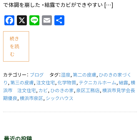
で体調を崩した ・結露でカビができやすい […]
F
X
Li
E
共
a
n
m
有
c
e
ai
続き
を読
e
l
む
b
o
カテゴリー：
ブログ
タグ：
湿度
,
第二の皮膚
,
ひのきの家づく
o
り
,
第三の皮膚
,
注文住宅
,
化学物質
,
テクニカルホーム
,
結露
,
横
k
浜市 注文住宅
,
カビ
,
ひのきの家
,
泉区工務店
,
横浜市見学会長
期優良
,
横浜市泉区
,
シックハウス
最近の投稿