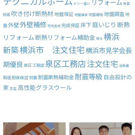
テクニカルホーム
リフォーム
ビリー諸川
免震
吹き付け断熱材
地盤調査
地盤保証
地
制震
地盤補強
地盤舗装
外壁補修
庭いじり
断熱
外壁
床下
完成保証
震
宅地造成
横浜
リフォーム
断熱リフォーム補助金
植木
横浜市 注文住宅
新築
横浜市見学会長
泉区工務店
注文住宅
期優良
泉区 工務店
活断層
耐震等級
自由設計の
耐震断熱補助金
瑕疵担保保証
耐震
高性能グラスウール
家
芝生