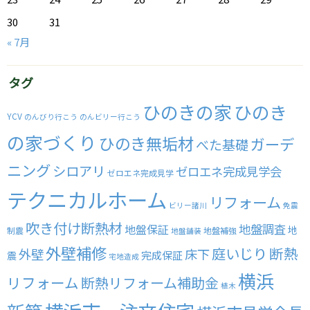
30
31
« 7月
タグ
ひのきの家
ひのき
YCV
のんびり行こう
のんビリー行こう
の家づくり
ひのき無垢材
ガーデ
べた基礎
ニング
シロアリ
ゼロエネ完成見学会
ゼロエネ完成見学
テクニカルホーム
リフォーム
ビリー諸川
免震
吹き付け断熱材
地盤調査
地盤保証
地
制震
地盤補強
地盤舗装
外壁補修
庭いじり
断熱
外壁
床下
完成保証
震
宅地造成
横浜
リフォーム
断熱リフォーム補助金
植木