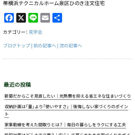
帯横浜テクニカルホーム泉区ひのき注文住宅
F
X
Li
E
共
a
n
m
有
カテゴリー：
見学会
c
e
ai
e
l
ブログトップ
| 前の記事へ
| 次の記事へ
b
o
o
k
最近の投稿
新築だからこそ見直したい｜光熱費を抑える省エネな住まいづくり
収納計画は「量」より「使いやすさ」｜後悔しない家づくりのポイン
ト
家事動線を考えた間取りとは？｜毎日の暮らしをラクにする工夫
防犯対策はどこまで必要？｜安心して暮らすための家づくりのポイ