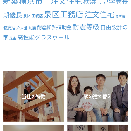
横浜市 注文住宅
新築
横浜市見学会長
泉区工務店
注文住宅
期優良
泉区 工務店
活断層
耐震等級
自由設計の
耐震断熱補助金
瑕疵担保保証
耐震
高性能グラスウール
家
芝生
当社の特徴
家の建て替え