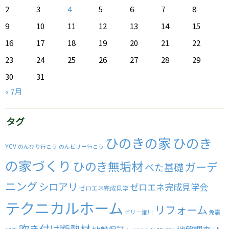
2
3
4
5
6
7
8
9
10
11
12
13
14
15
16
17
18
19
20
21
22
23
24
25
26
27
28
29
30
31
« 7月
タグ
ひのきの家
ひのき
YCV
のんびり行こう
のんビリー行こう
の家づくり
ひのき無垢材
ガーデ
べた基礎
ニング
シロアリ
ゼロエネ完成見学会
ゼロエネ完成見学
テクニカルホーム
リフォーム
ビリー諸川
免震
吹き付け断熱材