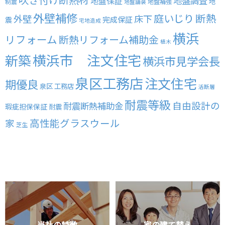
地盤調査
地盤保証
地
制震
地盤補強
地盤舗装
外壁補修
庭いじり
断熱
外壁
床下
完成保証
震
宅地造成
横浜
リフォーム
断熱リフォーム補助金
植木
横浜市 注文住宅
新築
横浜市見学会長
泉区工務店
注文住宅
期優良
泉区 工務店
活断層
耐震等級
自由設計の
耐震断熱補助金
瑕疵担保保証
耐震
高性能グラスウール
家
芝生
当社の特徴
家の建て替え