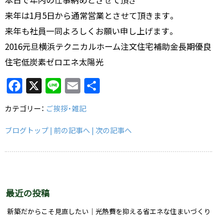
来年は1月5日から通常営業とさせて頂きます。
来年も社員一同よろしくお願い申し上げます。
2016元旦横浜テクニカルホーム注文住宅補助金長期優良
住宅低炭素ゼロエネ太陽光
F
X
Li
E
共
a
n
m
有
カテゴリー：
ご挨拶・雑記
c
e
ai
e
l
ブログトップ
| 前の記事へ
| 次の記事へ
b
o
o
k
最近の投稿
新築だからこそ見直したい｜光熱費を抑える省エネな住まいづくり