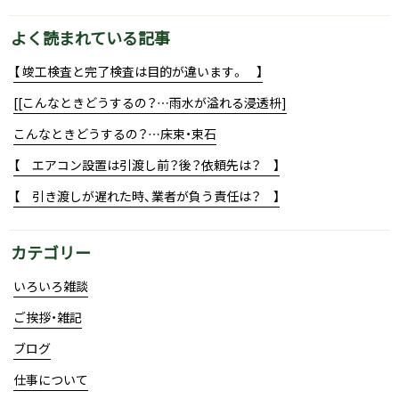
よく読まれている記事
【 竣工検査と完了検査は目的が違います。 】
[[こんなときどうするの？…雨水が溢れる浸透枡]
こんなときどうするの？…床束・束石
【 エアコン設置は引渡し前？後？依頼先は？ 】
【 引き渡しが遅れた時、業者が負う責任は？ 】
カテゴリー
いろいろ雑談
ご挨拶・雑記
ブログ
仕事について