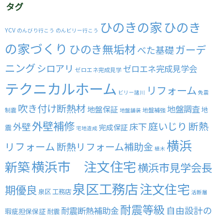
タグ
ひのきの家
ひのき
YCV
のんびり行こう
のんビリー行こう
の家づくり
ひのき無垢材
ガーデ
べた基礎
ニング
シロアリ
ゼロエネ完成見学会
ゼロエネ完成見学
テクニカルホーム
リフォーム
ビリー諸川
免震
吹き付け断熱材
地盤調査
地盤保証
地
制震
地盤補強
地盤舗装
外壁補修
庭いじり
断熱
外壁
床下
完成保証
震
宅地造成
横浜
リフォーム
断熱リフォーム補助金
植木
横浜市 注文住宅
新築
横浜市見学会長
泉区工務店
注文住宅
期優良
泉区 工務店
活断層
耐震等級
自由設計の
耐震断熱補助金
瑕疵担保保証
耐震