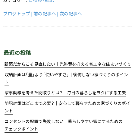
c
e
ai
e
l
ブログトップ
| 前の記事へ
| 次の記事へ
b
o
o
k
最近の投稿
新築だからこそ見直したい｜光熱費を抑える省エネな住まいづくり
収納計画は「量」より「使いやすさ」｜後悔しない家づくりのポイン
ト
家事動線を考えた間取りとは？｜毎日の暮らしをラクにする工夫
防犯対策はどこまで必要？｜安心して暮らすための家づくりのポイ
ント
コンセントの配置で失敗しない｜暮らしやすい家にするための
チェックポイント