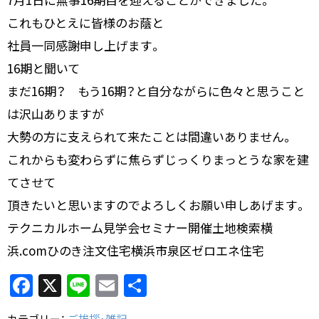
これもひとえに皆様のお蔭と
社員一同感謝申し上げます。
16期と聞いて
まだ16期？ もう16期？と自分ながらに色々と思うこと
は沢山ありますが
大勢の方に支えられて来たことは間違いありません。
これからも変わらずに焦らずじっくりまっとうな家を建
てさせて
頂きたいと思いますのでよろしくお願い申しあげます。
テクニカルホーム見学会セミナー開催土地検索横
浜.comひのき注文住宅横浜市泉区ゼロエネ住宅
F
X
Li
E
共
a
n
m
有
カテゴリー：
ご挨拶・雑記