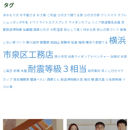
タグ
あおもり犬
お不動さま
お土産
ご利益
ひのきで建てる家
ひのきの家
クリスマス
サブレ
シュッポッポ牛乳
トワイライトエクスプレス
ライオンカフェ
リニア鉄道館名古屋
京
都鉄道博物館
仙巌園
国産ひのき
大町温泉
安心して長く住める家
安心の家づくり
後悔
横浜
しない家づくり
御火加持
御護摩
成田山
新勝寺
桜島
梅雨
横浜で家建てる
市泉区工務店
狭小住宅
白馬ライオンアドベンチャー
白馬村
砂蒸
耐震等級３相当
し風呂
祈祷
米屋
自然素材
茶こし付きマグ
カップ
蒸気機関車
蟹食べたい
西郷どん
鉄道博物館大宮
降灰
鰻
鹿児島
０系新幹線
Ｙ
ＯＵ達