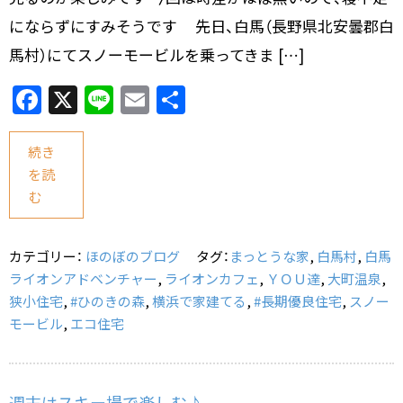
にならずにすみそうです 先日、白馬（長野県北安曇郡白
馬村）にてスノーモービルを乗ってきま […]
F
X
Li
E
共
a
n
m
有
c
e
ai
続き
を読
e
l
む
b
o
カテゴリー：
ほのぼのブログ
タグ：
まっとうな家
,
白馬村
,
白馬
o
ライオンアドベンチャー
,
ライオンカフェ
,
ＹＯＵ達
,
大町温泉
,
k
狭小住宅
,
#ひのきの森
,
横浜で家建てる
,
#長期優良住宅
,
スノー
モービル
,
エコ住宅
週末はスキー場で楽しむ♪