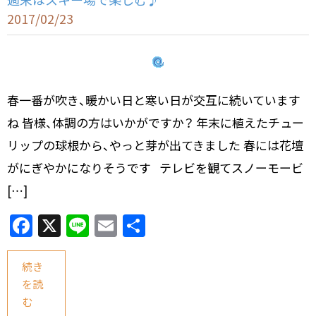
2017/02/23
春一番が吹き、暖かい日と寒い日が交互に続いています
ね 皆様、体調の方はいかがですか？ 年末に植えたチュー
リップの球根から、やっと芽が出てきました 春には花壇
がにぎやかになりそうです テレビを観てスノーモービ
[…]
F
X
Li
E
共
a
n
m
有
c
e
ai
続き
を読
e
l
む
b