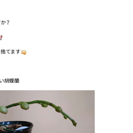
か？
て捨てます
しい胡蝶蘭