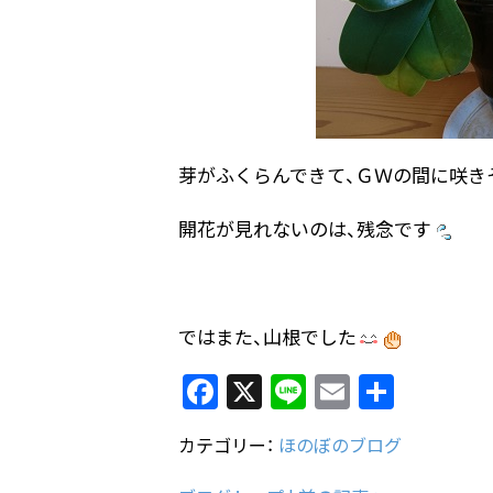
芽がふくらんできて、ＧＷの間に咲き
開花が見れないのは、残念です
ではまた、山根でした
F
X
Li
E
共
a
n
m
有
カテゴリー：
ほのぼのブログ
c
e
ai