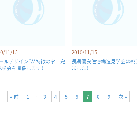
0/11/15
2010/11/15
アールデザイン”が特徴の家 完
長期優良住宅構造見学会は終
見学会を開催します！
ました！
« 前
1
…
3
4
5
6
7
8
9
次 »