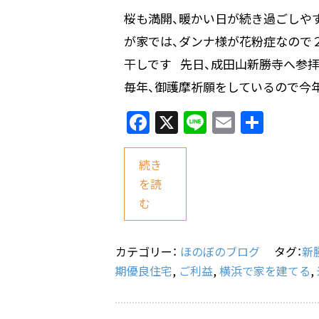
桜も満開、暖かい日が続き過ごしや
が家では、ダンナ様が花粉症なので
干しです 先日、成田山新勝寺へ参拝
毎年、御護摩祈願をしているので今年 
F
X
Li
E
共
a
n
m
有
c
e
ai
続き
e
l
を読
む
b
o
o
カテゴリー：
ほのぼのブログ
タグ：
新
期優良住宅
,
ご利益
,
横浜で家を建てる
,
k