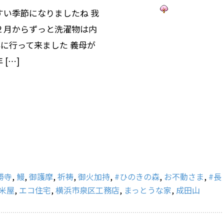
すい季節になりましたね 我
２月からずっと洗濯物は内
に行って来ました 義母が
[…]
勝寺
,
鰻
,
御護摩
,
祈祷
,
御火加持
,
#ひのきの森
,
お不動さま
,
#長
米屋
,
エコ住宅
,
横浜市泉区工務店
,
まっとうな家
,
成田山