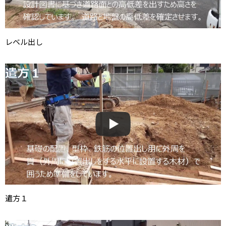
レベル出し
遣方１