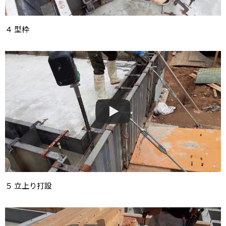
４ 型枠
５ 立上り打設