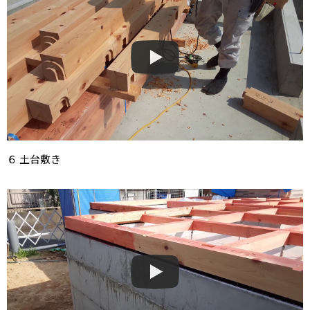
６ 土台敷き