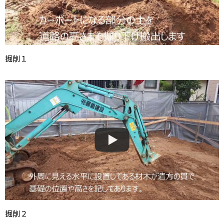
掘削１
掘削２