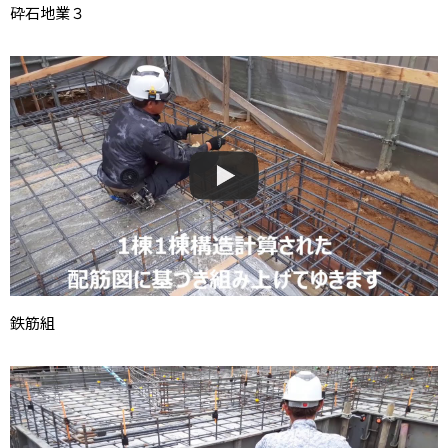
砕石地業３
鉄筋組