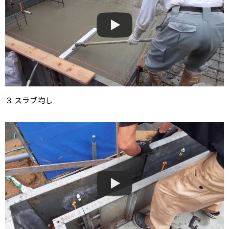
３ スラブ均し